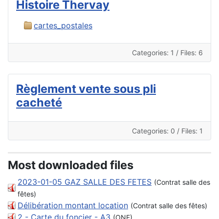
Histoire Thervay
cartes_postales
Categories: 1
/
Files: 6
Règlement vente sous pli
cacheté
Categories: 0
/
Files: 1
Most downloaded files
2023-01-05 GAZ SALLE DES FETES
(Contrat salle des
fêtes)
Délibération montant location
(Contrat salle des fêtes)
2 - Carte du foncier - A3
(ONF)