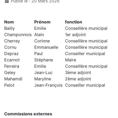
Détails
Publié le : 20 Mars 2026
Nom
Prénom
fonction
Bailly
Emilie
Conseillère municipal
Champonnois
Alain
1er adjoint
Cherrey
Corinne
Conseillère municipal
Cornu
Emmanuelle
Conseillère municipal
Depraz
Paul
Conseiller municipal
Ecarnot
Stéphane
Maire
Ferreira
Emilie
Conseillère municipal
Geley
Jean-Luc
3ème adjoint
Mahamdi
Maryline
2ème adjoint
Pelot
Jean-François
Conseiller municipal
Commissions externes