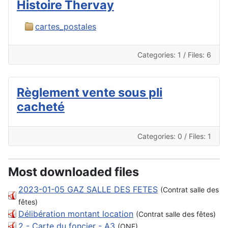
Histoire Thervay
cartes_postales
Categories: 1
/
Files: 6
Règlement vente sous pli
cacheté
Categories: 0
/
Files: 1
Most downloaded files
2023-01-05 GAZ SALLE DES FETES
(Contrat salle des
fêtes)
Délibération montant location
(Contrat salle des fêtes)
2 - Carte du foncier - A3
(ONF)