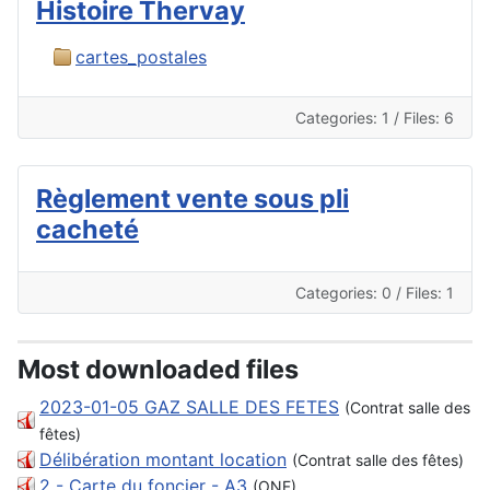
Histoire Thervay
cartes_postales
Categories: 1
/
Files: 6
Règlement vente sous pli
cacheté
Categories: 0
/
Files: 1
Most downloaded files
2023-01-05 GAZ SALLE DES FETES
(Contrat salle des
fêtes)
Délibération montant location
(Contrat salle des fêtes)
2 - Carte du foncier - A3
(ONF)