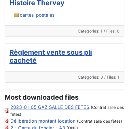
Histoire Thervay
cartes_postales
Categories: 1
/
Files: 6
Règlement vente sous pli
cacheté
Categories: 0
/
Files: 1
Most downloaded files
2023-01-05 GAZ SALLE DES FETES
(Contrat salle des
fêtes)
Délibération montant location
(Contrat salle des fêtes)
2 - Carte du foncier - A3
(ONF)